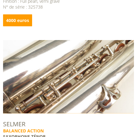
Finition : Full pearl, verni gravé
N° de série : 325738
4000 euros
SELMER
BALANCED ACTION
SAXOPHONE TÉNOR