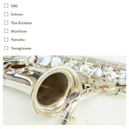
SML
Selmer
The Dictator
Wurlitzer
Yamaha
Yanagisawa