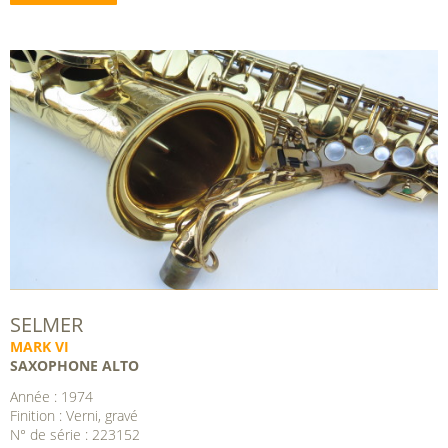
SELMER
MARK VI
SAXOPHONE ALTO
Année : 1974
Finition : Verni, gravé
N° de série : 223152