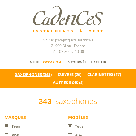
97 rue Jean-Jacques Rousseau
21000 Dijon - France
tél : 03 80 67 10 00
NEUF
OCCASION
LA TOURNÉE
L’ATELIER
SAXOPHONES (343)
CUIVRES
(26)
CLARINETTES
(17)
AUTRES BOIS
(4)
saxophones
3
4
3
MARQUES
MODÈLES
Tous
Tous
B&S
Alto