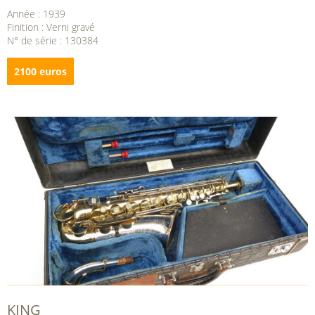
Année : 1939
Finition : Verni gravé
N° de série : 130384
2100 euros
KING