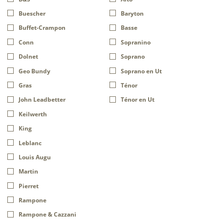
Buescher
Baryton
Buffet-Crampon
Basse
Conn
Sopranino
Dolnet
Soprano
Geo Bundy
Soprano en Ut
Gras
Ténor
John Leadbetter
Ténor en Ut
Keilwerth
King
Leblanc
Louis Augu
Martin
Pierret
Rampone
Rampone & Cazzani