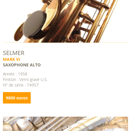
SELMER
MARK VI
SAXOPHONE ALTO
Année : 1958
Finition : Verni gravé U.S.
N° de série : 74957
9800 euros