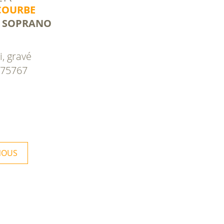
COURBE
 SOPRANO
i, gravé
 275767
NOUS