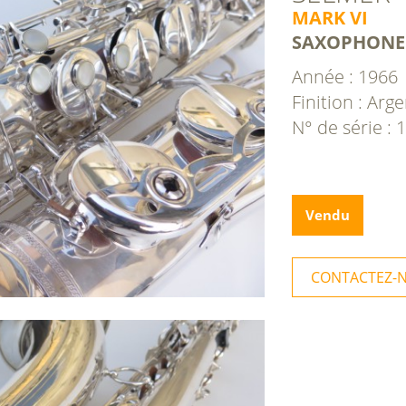
MARK VI
SAXOPHONE
Année : 1966
Finition : Arg
N° de série :
Vendu
CONTACTEZ-