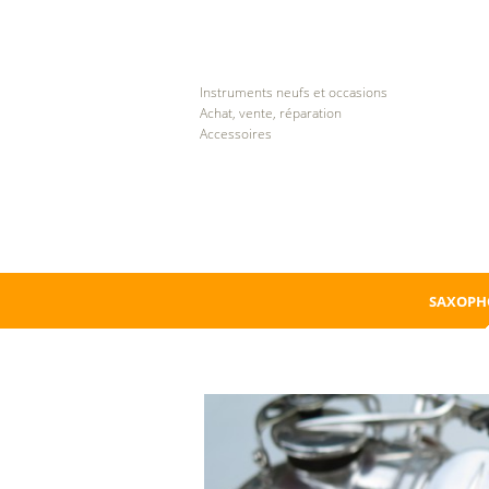
Instruments neufs et occasions
Achat, vente, réparation
Accessoires
SAXOPH