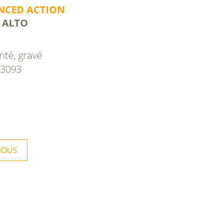
NCED ACTION
 ALTO
enté, gravé
43093
NOUS