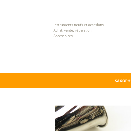
Instruments neufs et occasions
Achat, vente, réparation
Accessoires
SAXOPH